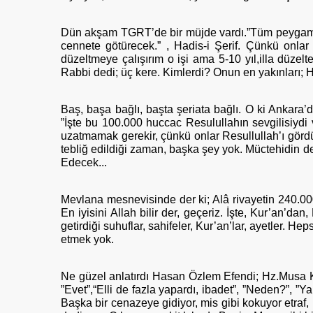
Dün akşam TGRT’de bir müjde vardı.”Tüm peygambe
cennete götürecek.” , Hadis-i Şerif. Çünkü onlar
düzeltmeye çalışırım o işi ama 5-10 yıl,illa düzelt
Rabbi dedi; üç kere. Kimlerdi? Onun en yakınları; H
Baş, başa bağlı, başta şeriata bağlı. O ki Ankara’
”İşte bu 100.000 huccac Resulullahın sevgilisiydi ve
uzatmamak gerekir, çünkü onlar Resullullah’ı gördül
tebliğ edildiği zaman, başka şey yok. Müctehidin de o
Edecek...
Mevlana mesnevisinde der ki; Alâ rivayetin 240.0
En iyisini Allah bilir der, geçeriz. İşte, Kur’an’d
getirdiği suhuflar, sahifeler, Kur’an’lar, ayetler. 
etmek yok.
Ne güzel anlatırdı Hasan Özlem Efendi; Hz.Musa Keli
”Evet”,“Elli de fazla yapardı, ibadet”, ”Neden?”, 
Başka bir cenazeye gidiyor, mis gibi kokuyor etraf