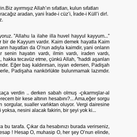
Biz ayırmışız Allah’ın sıfatları, kulun sıfatları
racağız aradan, yani İrade-i cüz’i, İrade-i Küll’i dir!.
z.
ruz. ”Allahu la ilahe illa huvel hayyul kayyum...”
dır bir de Kayyum vardır. Kaim demek hayatla Kaim
ın hayatları da O’nun adıyla kaimdir, yani onların
 senin hayatın vardı, ilmin vardı, iraden vardı,
a, hakka tecavüz etme, çünkü Allah, ”haddi aşanları
mdır. Eğer baş kaldırırsan, isyan edersen, Padişah
lerle, Padişaha nankörlükte bulunmamak lazımdır.
aça verdin .. derken sabah olmuş -çıkarmışlar-al
recem bir kese altının hesabını?... Ama,eğer sorgu
 sorgular, sualler varlıktan oluyor. Vergi dairesine
yoksa, nesini alacak fakirin, bir şeyi yok ki...
, ya bu tarafa. Çıkar da hesabınızı burada verirseniz,
 hesap ! Hesap O, muhasip O, her şey O’nun elinde,