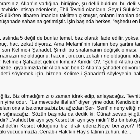
arsınız, Allah’ın varlığına, birliğine, şu delili buldum, bu delil v
tevhide intisap edenlerin, Ehli Tevhid olanların, Seyr-i Süluk’a
i Sulük’ten itibaren imanları taklitten çıkmıştır, onların imanları
i müşahade sahasına getirmiştir. İşin başında herkes, “eşhedü en la
, aslında 5 değil de bunlar temel, baz olarak ifade edilir, yoks
ruç, hac, zekat diyoruz. Ama Melami’nin islamın beş şartını ta
 son Kelime-i Şahadet. Şimdi bu sıralamanın değişik olması,
namazın ne olduğunu, haccın, orucun, zekatın ne olduğunu idrak
Kelime-i Şahadet getiren kimdir? Kimdir O?, ”Şehid Allahu enne h
izde, gıyabımızda bir Allah var, ben O Allah’a şahadet ediyorum; B
ahadet’i söylemek için, bizden Kelime-i Şahadet’i söyleyenin h
iliz. Biz olmadığımızı o zaman idrak edip, anlayacağız. Tevhit 
iyen yine odur. “La mevcude illallah” diyen yine odur. Kendisid
elam ona aitse,onunsa,biz bu ağızdan Şer-i Şerif’in nehy ettiğ
ığınacağız. Sözün başında da dedik ki; Günah,sevap,iyi,güzel 
r?...Vahdet bir ayrı şey,Kesret bir ayrı şey midir? Bu bir bakış
 Vahdet’in Kesret olduğunu biz idrak ederiz.Neye benziyor? 
iki vücudumuzla ,Cenab-ı Hak’kın Hay sıfatının zuhuru ile...