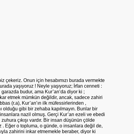
arı biz çekeriz. Onun için hesabımızı burada vermekte
rada yaşıyoruz ! Neyle yaşıyoruz; İrfan cenneti :
garazda budur, ama Kur’an’da diyor ki ;
 inkar etmek mümkün değildir, ancak, sadece zahiri
bbas (r.a), Kur’an’ın ilk müfessirlerinden ,
 olduğu gibi bir zehaba kapılmayın. Bunlar bir
n insanlara nazil olmuş. Gerçi Kur’an ezeli ve ebedi
, zuhura çıkışı vardır. Bir insan düşünün çölde
nız . Eğer o topluma, o günde, o insanlara değil de,
ıyla zahirini inkar etmemekle beraber, diyor ki