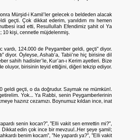
nra Mürşid-i Kamil’ler gelecek o beldeden alacak
geldi geçti. Çok dikkat ederim, yanıldım mı hemen
utbesi irad etti, Resullullah Efendimiz şahit ol Ya
; 10 kişi, cennetle müjdelenmiş.
c vardı, 124.000 de Peygamber geldi, geçti” diyor.
ı” diyor. Öyleyse, Ashab’a, Tabii’ne hiç birisine dil
er sahih hadisler’le, Kur’an-ı Kerim ayetleri. Bize
luyor, birisinin teyid ettiğini, diğeri tekzip ediyor.
00 geldi geçti, o da doğrudur. Saymak ne mümkün!.
 getirelim. Yok... Ya Rabbi, senin Peygamberlerinin
 çekmeye hazırız cezamızı. Boynumuz kıldan ince, inat
pardı senin kocan?”, ”Elli vakit sen emrettin mi?”,
. Dikkat edin çok ince bir mevzuu!..Her şeye şamil;
ahkardı benim kocam”, ”Ne yapardı ya?”, ”Elli vakit