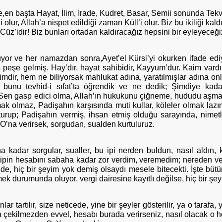
ze,en başta Hayat, İlim, İrade, Kudret, Basar, Semii sonunda Tekvin.
olur, Allah’a nispet edildiği zaman Küll’i olur. Biz bu ikiliği kaldı
r, Cüz’idir! Biz bunları ortadan kaldıracağız hepsini bir eyleyeceği
yor ve her namazdan sonra,Ayet’el Kürsi’yi okurken ifade ediyo
ş peşe gelmiş. Hay’dır, hayat sahibidir, Kayyum’dur. Kaim var
r, hem ne biliyorsak mahlukat adına, yaratılmışlar adına onlar
z bunu tevhid-i sıfat’ta öğrendik ve ne dedik; Şimdiye kadar
ğil. Sen gasp edici olma, Allah’ın hukukunu çiğneme, hududu aşm
ak olmaz, Padişahın karşısında muti kullar, köleler olmak lazı
turup; Padişahın vermiş, ihsan etmiş olduğu sarayında, nimet
O’na verirsek, sorgudan, sualden kurtuluruz.
adar sorgular, sualler, bu ipi nerden buldun, nasıl aldın, k
r ipin hesabını sabaha kadar zor verdim, veremedim; nereden ve
de, hiç bir şeyim yok demiş olsaydı mesele bitecekti. İşte bütün
ek durumunda oluyor, vergi dairesine kayıtlı değilse, hiç bir şeyi 
lar tartılır, size neticede, yine bir şeyler gösterilir, ya o tarafa
a çekilmezden evvel, hesabı burada verirseniz, nasıl olacak o