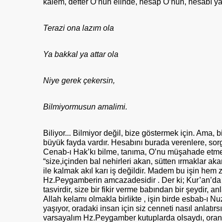
kalem, defter O’nun elinde, hesap O’nun, hesabı ya
Terazi ona lazım ola
Ya bakkal ya attar ola
Niye gerek çekersin,
Bilmiyormusun amalimi.
Biliyor... Bilmiyor değil, bize göstermek için. Ama, 
büyük fayda vardır. Hesabını burada verenlere, sorg
Cenab-ı Hak’kı bilme, tanıma, O’nu müşahade etme
“size,içinden bal nehirleri akan, sütten ırmaklar a
ile kalmak akıl karı iş değildir. Madem bu işin hem za
Hz.Peygamberin amcazadesidir . Der ki; Kur’an’da a
tasvirdir, size bir fikir verme babından bir şeydir,
Allah kelamı olmakla birlikte , işin birde esbab-ı Nu
yaşıyor, oradaki insan için siz cenneti nasıl anlatırs
varsayalım Hz.Peygamber kutuplarda olsaydı, oranın ş