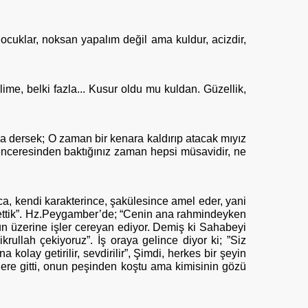
ocuklar, noksan yapalım değil ama kuldur, acizdir,
lime, belki fazla... Kusur oldu mu kuldan. Güzellik,
Ama dersek; O zaman bir kenara kaldırıp atacak mıyız
 penceresinden baktığınız zaman hepsi müsavidir, ne
ca, kendi karakterince, şakülesince amel eder, yani
lk ettik”. Hz.Peygamber’de; “Cenin ana rahmindeyken
onun üzerine işler cereyan ediyor. Demiş ki Sahabeyi
rullah çekiyoruz”. İş oraya gelince diyor ki; ”Siz
olay getirilir, sevdirilir”, Şimdi, herkes bir şeyin
lere gitti, onun peşinden koştu ama kimisinin gözü