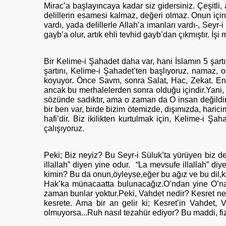
Mirac’a başlayıncaya kadar siz gidersiniz. Çeşitli, ar
delillerin esamesi kalmaz, değeri olmaz. Onun için 
vardı, yada delillerle Allah’a imanları vardı-, Seyr-
gayb’a olur, artık ehli tevhid gayb’dan çıkmıştır. İş
Bir Kelime-i Şahadet daha var, hani İslamın 5 şartı
şartını, Kelime-i Şahadet’ten başlıyoruz, namaz, o
koyuyor. Önce Savm, sonra Salat, Hac, Zekat. En
ancak bu merhalelerden sonra olduğu içindir.Yani, 
sözünde sadıktır, ama o zaman da O insan değildir. 
bir ben var, birde bizim ötemizde, dışımızda, haricim
hafi’dir. Biz ikilikten kurtulmak için, Kelime-i Ş
çalışıyoruz.
Peki; Biz neyiz? Bu Seyr-i Süluk’ta yürüyen biz değ
illallah” diyen yine odur. “La mevsufe illallah” d
kimin? Bu da onun,öyleyse,eğer bu ağız ve bu dil,k
Hak’ka münacaatta bulunacağız.O’ndan yine O’na s
zaman bunlar yoktur.Peki, Vahdet nedir? Kesret nedi
kesrete. Ama bir an gelir ki; Kesret’in Vahdet,
olmuyorsa...Ruh nasıl tezahür ediyor? Bu maddi, fiz