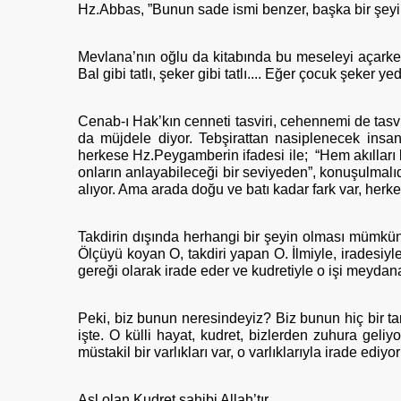
Hz.Abbas, ”Bunun sade ismi benzer, başka bir şey
Mevlana’nın oğlu da kitabında bu meseleyi açarken 
Bal gibi tatlı, şeker gibi tatlı.... Eğer çocuk şeker 
Cenab-ı Hak’kın cenneti tasviri, cehennemi de tasviri 
da müjdele diyor. Tebşirattan nasiplenecek insan
herkese Hz.Peygamberin ifadesi ile; “Hem akılları k
onların anlayabileceği bir seviyeden”, konuşulmalıd
alıyor. Ama arada doğu ve batı kadar fark var, herke
Takdirin dışında herhangi bir şeyin olması mümkü
Ölçüyü koyan O, takdiri yapan O. İlmiyle, iradesiyle,
gereği olarak irade eder ve kudretiyle o işi meydana 
Peki, biz bunun neresindeyiz? Biz bunun hiç bir ta
işte. O külli hayat, kudret, bizlerden zuhura geli
müstakil bir varlıkları var, o varlıklarıyla irade ediyor
Asl olan Kudret sahibi Allah’tır.