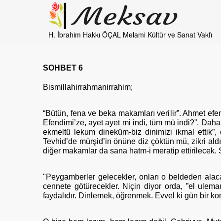
H. İbrahim Hakkı ÖÇAL Melami Kültür ve Sanat Vakfı
SOHBET 6
Bismillahirrahmanirrahim;
“Bütün, fena ve beka makamları verilir”. Ahmet e
Efendimi’ze, ayet ayet mi indi, tüm mü indi?”. Dah
ekmeltü lekum dineküm-biz dinimizi ikmal ettik”,
Tevhid’de mürşid’in önüne diz çöktün mü, zikri al
diğer makamlar da sana hatm-i meratip ettirilecek. 
"Peygamberler gelecekler, onları o beldeden alacakl
cennete götürecekler. Niçin diyor orda, ”el ulema
faydalıdır. Dinlemek, öğrenmek. Evvel ki gün bir 