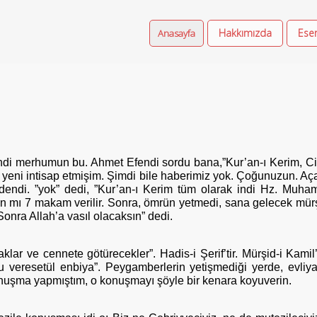
Hakkımızda
Eser
Anasayfa
fendi merhumun bu. Ahmet Efendi sordu bana,”Kur’an-ı Kerim, C
a yeni intisap etmişim. Şimdi bile haberimiz yok. Çoğunuzun. Aç
 dendi. ”yok” dedi, ”Kur’an-ı Kerim tüm olarak indi Hz. Muha
dın mı 7 makam verilir. Sonra, ömrün yetmedi, sana gelecek mür
Sonra Allah’a vasıl olacaksın” dedi.
ar ve cennete götürecekler”. Hadis-i Şerif’tir. Mürşid-i Kamil’l
u veresetül enbiya”. Peygamberlerin yetişmediği yerde, evliya
konuşma yapmıştım, o konuşmayı şöyle bir kenara koyuverin.