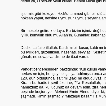
dedin ya, O beş-on vakit kılardı. Benim Musa gibi 
İşte mis gibi kokuyor. Hz.Muhammed gibi bir ulüla
noksan yapar, nefsine uymuştur, uymuş şeytana am
Bir mesele getirdik ortaya. Bu bizim işimiz değil d
iyilik, kemallik oldu mu Allah’ın. Günahlar, kabahatle
Dedik; La faile illallah. Kaldı mı bir kusur, kaldı
bu iyilikleri, güzellikleri, hasenatı, seyyiatı; Ke
günah, ne sevap vardır, ne de itaat vardır.
Vahdet penceresinden baktığında; ”Kul küllün yamel
herkes ne için, her şey ne için yaradılmışsa onca 
120. gün olduğunda, sait mi ,şaki mi olduğu yazılır
Kiram bu hadis-i şerif üzerine; ”Ya Resulullah, m
namazınız da, kulluğunuz da devam edin, zira herkes
peşinde koşturuyor. Mehmet Emin Efendi diyor ki; 
şaşmadı. Kimin şaşmadı? ”Mazağal basar” Hz.Muham