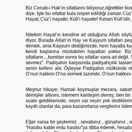
Biz Cenab-ı Hak’ın sıfatlarını biliyoruz,öğrettiler bi
diye. İşte bu sıfatlar kula nispet edildiği zaman Cüz’i 
Hayat; Cüz’i hayattır, Küll’i hayattır! Kelam Küll’idi
Nitekim Hayat’ın kendine ait olduğunu Allah söylü
diyor. Burada Allah’ın Hay ve Kayyum sıfatları pe
demek, ama Kayyum dediğimizde, hem hayatla kaimdi
kendi başlarına müstakilen hayatları yoktur. Bi
sıfatların...,bundan sonra bu sıfatlar sana ait de
sevmez”. Padişahın karşısında padişahçılık taslam
senin kelleni alır. Öyleyse Padişahın mülkünde o
O’nun hakkını O’na vermek lazımdır. O’nun hakkını 
Meşhur hikaye; Hamalı koymuşlar mezara, sabaha k
demişler altınını, istemem kardeşim demiş; ben bi
suale geldiklerinde, neyin var neyin yok dediklerin
kayıtlı olanlar da, para kazanırlarsa vergilerini ödem
Eğer varsa bir şeyleriniz , sevabınız , günahınız , on
”Hasibu kable entu hasibu”ya ittiba ederek, hesab