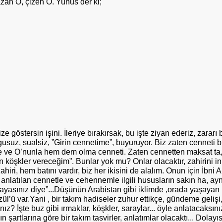
zan O, çizen O. Yunus der ki;
bize göstersin işini. İleriye bırakırsak, bu işte ziyan ederiz, zar
usuz, sualsiz, ”Girin cennetime”, buyuruyor. Biz zaten cenneti bu
 ve O’nunla hem dem olma cenneti. Zaten cennetten maksat ta, 
kan köşkler vereceğim”. Bunlar yok mu? Onlar olacaktır, zahirini
hiri, hem batını vardır, biz her ikisini de alalım. Onun için İbni A
nlatılan cennetle ve cehennemle ilgili hususların sakın ha, aynı
 anlayasınız diye”...Düşünün Arabistan gibi iklimde ,orada yaşaya
zül’ü var.Yani , bir takım hadiseler zuhur ettikçe, gündeme gelişi
ınız? İşte buz gibi ırmaklar, köşkler, saraylar... öyle anlatacaksı
artlarına göre bir takım tasvirler, anlatımlar olacaktı... Dolayıs