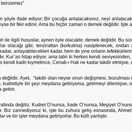
i benzemez”
şöyle ifade ediyor; Bir çocuğa anlatacaksınız, neyi anlatacaksı
yediyse bir fikir edinir. Ama bu hiçbir zaman o demek değildir. İşte 
ile ilgili hususlar, aynen öyle olacaktır, demek değildir. Bu size b
lar olacağı gibi, tenzirattan (korkutma) nasiplenecek, ondan
adar, anlayabilecekleri kadar, hem de yine onların tefekkürlerini
ır. Kur’an hitap ediyor, ama tabii ki herkes kendi seviyesinden, 
s kendi kadri kıymetince, Cenab-ı Hak ne kadar takdir etmişse, o
n değildir. Ayet, “takdir olan neyse onun değişmesi, bozulmas
 kudretiyle bir şeyi meydana getiriyorsa, getirmeyi dilemişse, onu
getirir.
rafında değiliz. Kudret O’nunsa, İrade O’nunsa, Meşiyet O’nuns
yor. Biz zannediyoruz ki, işte bu zuhura geliş esnasında, Ahme
lar ve bir işler meydana getiriyorlar. Bu külli yanlıştır.