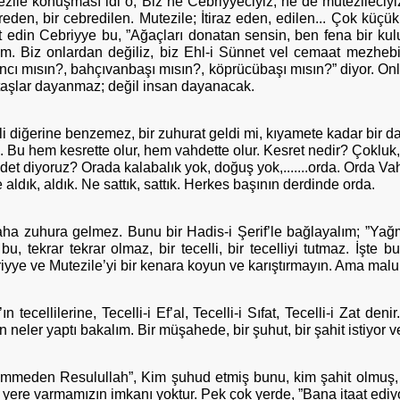
ile konuşması idi o; Biz ne Cebriyyeciyiz, ne de mutezileciyiz
den, bir cebredilen. Mutezile; İtiraz eden, edilen... Çok küçük
t edin Cebriyye bu, ”Ağaçları donatan sensin, ben fena bir kul
iz onlardan değiliz, biz Ehl-i Sünnet vel cemaat mezhebinde
hancı mısın?, bahçıvanbaşı mısın?, köprücübaşı mısın?” diyor. On
 , taşlar dayanmaz; değil insan dayanacak.
li diğerine benzemez, bir zuhurat geldi mi, kıyamete kadar bir d
r... Bu hem kesrette olur, hem vahdette olur. Kesret nedir? Çokluk
et diyoruz? Orada kalabalık yok, doğuş yok,.......orda. Orda Vahde
e aldık, aldık. Ne sattık, sattık. Herkes başının derdinde orda.
 daha zuhura gelmez. Bunu bir Hadis-i Şerif’le bağlayalım; ”Yağm
, tekrar tekrar olmaz, bir tecelli, bir tecelliyi tutmaz. İşte bu 
riyye ve Mutezile’yi bir kenara koyun ve karıştırmayın. Ama malu
ecellilerine, Tecelli-i Ef’al, Tecelli-i Sıfat, Tecelli-i Zat denir. 
ler yaptı bakalım. Bir müşahede, bir şuhut, bir şahit istiyor ve 
ammeden Resulullah”, Kim şuhud etmiş bunu, kim şahit olmuş
 yere varmamızın imkanı yoktur. Pek çok yerde, ”Bana itaat ediy