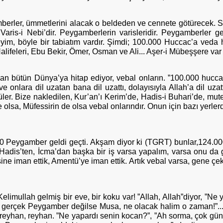
rler, ümmetlerini alacak o beldeden ve cennete götürecek. So
 Varis-i Nebi’dir. Peygamberlerin varisleridir. Peygamberler 
eyim, böyle bir tabiatım vardır. Şimdi; 100.000 Huccac’a veda h
alifeleri, Ebu Bekir, Ömer, Osman ve Ali... Aşer-i Mübeşşere var 
dan bütün Dünya’ya hitap ediyor, vebal onların. ”100.000 hucca
 onlara dil uzatan bana dil uzattı, dolayısıyla Allah’a dil uzatt
er. Bize nakledilen, Kur’an’ı Kerim’de, Hadis-i Buhari’de, muteb
lsa, Müfessirin de olsa vebal onlarındır. Onun için bazı yerlerde o
00 Peygamber geldi geçti. Akşam diyor ki (TGRT) bunlar,124.0
an, Hadis’ten, İcma’dan başka bir iş varsa yapalım, varsa onu da
Hepsine iman ettik, Amentü’ye iman ettik. Artık vebal varsa, gene
mullah gelmiş bir eve, bir koku var! ”Allah, Allah”diyor, ”Ne ya
”Ya gerçek Peygamber değilse Musa, ne olacak halim o zaman!”..
, reyhan, reyhan. ”Ne yapardı senin kocan?”, ”Ah sorma, çok gün