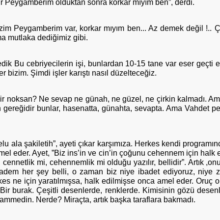
bir Peygamberim olduktan sonra korkar mıyım ben”, derdi.
zim Peygamberim var, korkar mıyım ben... Az demek değil !.. Ç
a mutlaka dediğimiz gibi.
edik Bu cebriyecilerin işi, bunlardan 10-15 tane var eser geçti e
r bizim. Şimdi işler karıştı nasıl düzelteceğiz.
 mı bir noksan? Ne sevap ne günah, ne güzel, ne çirkin kalmadı. 
sretin gereğidir bunlar, hasenatta, günahta, sevapta. Ama Vahdet
u ala şakiletih”, ayeti çıkar karşımıza. Herkes kendi programın
amel eder. Ayet, ”Biz ins’in ve cin’in çoğunu cehennem için ha
, cennetlik mi, cehennemlik mi olduğu yazılır, bellidir”. Artık ,
adem her şey belli, o zaman biz niye ibadet ediyoruz, niye zik
 ne için yaratılmışsa, halk edilmişse onca amel eder. Oruç ona k
Bir burak. Çeşitli desenlerde, renklerde. Kimisinin gözü desen
medin. Nerde? Miraçta, artık başka taraflara bakmadı.