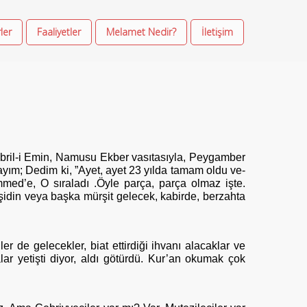
ler
Faaliyetler
Melamet Nedir?
İletişim
ibril-i Emin, Namusu Ekber vasıtasıyla, Peygamber
ayım; Dedim ki, ”Ayet, ayet 23 yılda tamam oldu ve-
mmed’e, O sıraladı .Öyle parça, parça olmaz işte.
şidin veya başka mürşit gelecek, kabirde, berzahta
er de gelecekler, biat ettirdiği ihvanı alacaklar ve
lar yetişti diyor, aldı götürdü. Kur’an okumak çok