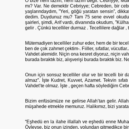
O bize hem lazım, hem lazım değil. Cebriyye, Mutez
mı? Var. Ne demektir Cebriyye; Cebreden, bir cebre
yaşlarındaydım, ”Yeri, göğü yaratan sensin”, dikka
dedim. Duydunuz mu? Tam 75 sene evvel okudum. B
şairleri, şimdi, Arif vardı, divanında okudum, ”Kül
gelir . Çünkü tecelliler durmaz . Tecellilere dağlar
Mütemadiyen tecelliler zuhur eder, hem de bir tecel
ben de çok zahmet çektim-. Fiiller, sıfatlar, vücutla
Vahdet alemidir. Niçin ona kesret diyoruz, niçin vahd
burada bıraktık biz, alışverişi burada bıraktık biz. N
Onun için sonsuz tecelliler olur ve bir tecelli bir
almaz”. İşte Kudret, Kuvvet, Azamet. Tekvin sıfatı bu
Vahdet’te olmaz. İşte , geçen hafta söylediğim Ceb
Bizim enfüsümüze ne gelirse Allah’tan gelir. Allah’ın t
müşahede etmekle memuruz. Halikımız, bizi yaratan ne
“Eşhedü en la ilahe illallah ve eşhedü enne Muh
Öyleyse, biz onun izinden, yolundan gitmedikçe bir