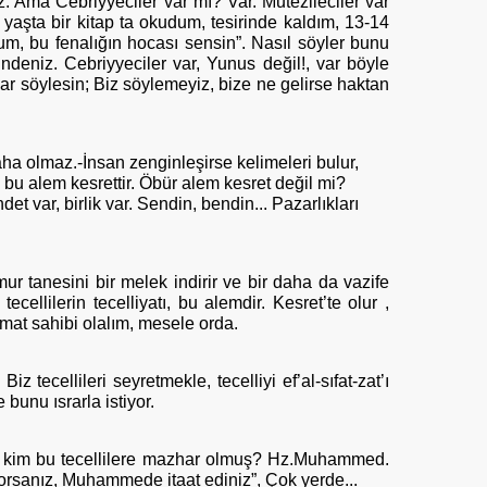
. Ama Cebriyyeciler var mı? Var. Mutezileciler var
 yaşta bir kitap ta okudum, tesirinde kaldım, 13-14
um, bu fenalığın hocası sensin”. Nasıl söyler bunu
niz. Cebriyyeciler var, Yunus değil!, var böyle
lar söylesin; Biz söylemeyiz, bize ne gelirse haktan
aha olmaz.-İnsan zenginleşirse kelimeleri bulur,
, bu alem kesrettir. Öbür alem kesret değil mi?
t var, birlik var. Sendin, bendin... Pazarlıkları
ur tanesini bir melek indirir ve bir daha da vazife
tecellilerin tecelliyatı, bu alemdir. Kesret’te olur ,
mat sahibi olalım, mesele orda.
Biz tecellileri seyretmekle, tecelliyi ef’al-sıfat-zat’ı
bunu ısrarla istiyor.
, kim bu tecellilere mazhar olmuş? Hz.Muhammed.
orsanız, Muhammede itaat ediniz”, Çok yerde...